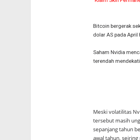
Klaim Skin Perman
Bitcoin bergerak sek
dolar AS pada April
Saham Nvidia mencata
terendah mendekati 
Meski volatilitas N
tersebut masih ungg
sepanjang tahun ber
awal tahun, seiring