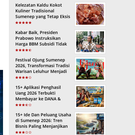
Kelezatan Kaldu Kokot
Kuliner Tradisional
Sumenep yang Tetap Eksis
Kabar Baik, Presiden
Prabowo Instruksikan
Harga BBM Subsidi Tidak
Naik Hingga Akhir 2026
Festival Ojung Sumenep
2026, Transformasi Tradisi
Warisan Leluhur Menjadi
Ikon Wisata dan Ekonomi
Kreatif
15+ Aplikasi Penghasil
Uang 2026 Terbukti
Membayar ke DANA &
GoPay: Tanpa Modal dan
Cepat Cair!
15+ Ide Dan Peluang Usaha
di Sumenep 2026: Tren
Bisnis Paling Menjanjikan
di Kota Keris