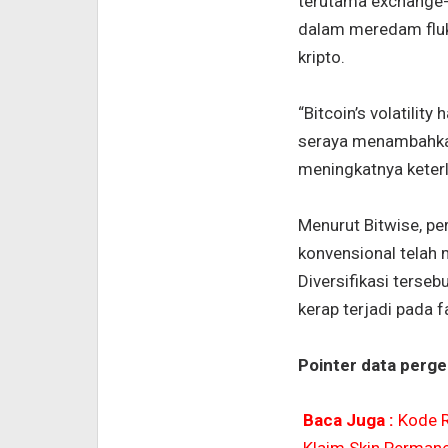
terutama exchange-
dalam meredam fluk
kripto.
“Bitcoin’s volatility
seraya menambahkan
meningkatnya keterli
Menurut Bitwise, pe
konvensional telah 
Diversifikasi ters
kerap terjadi pada 
Pointer data perge
Baca Juga :
Kode R