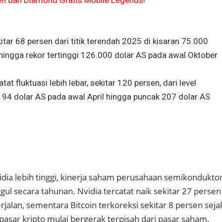
en dan Diamond Gratis Mobile Legends!
itar 68 persen dari titik terendah 2025 di kisaran 75.000
 hingga rekor tertinggi 126.000 dolar AS pada awal Oktober
t fluktuasi lebih lebar, sekitar 120 persen, dari level
94 dolar AS pada awal April hingga puncak 207 dolar AS
vidia lebih tinggi, kinerja saham perusahaan semikondukto
ul secara tahunan. Nvidia tercatat naik sekitar 27 persen
jalan, sementara Bitcoin terkoreksi sekitar 8 persen seja
 pasar kripto mulai bergerak terpisah dari pasar saham.