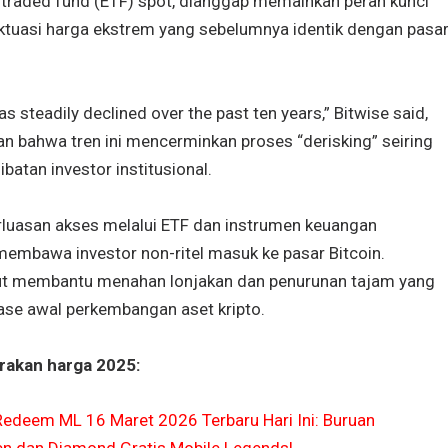
traded fund (ETF) spot, dianggap memainkan peran kunci
tuasi harga ekstrem yang sebelumnya identik dengan pasa
 has steadily declined over the past ten years,” Bitwise said,
 bahwa tren ini mencerminkan proses “derisking” seiring
batan investor institusional.
rluasan akses melalui ETF dan instrumen keuangan
membawa investor non-ritel masuk ke pasar Bitcoin.
ebut membantu menahan lonjakan dan penurunan tajam yang
fase awal perkembangan aset kripto.
rakan harga 2025:
edeem ML 16 Maret 2026 Terbaru Hari Ini: Buruan