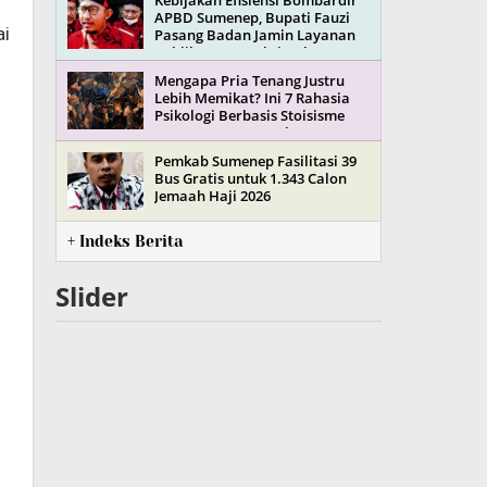
Kebijakan Efisiensi Bombardir
APBD Sumenep, Bupati Fauzi
ai
Pasang Badan Jamin Layanan
Publik Tetap Maksimal
Mengapa Pria Tenang Justru
Lebih Memikat? Ini 7 Rahasia
Psikologi Berbasis Stoisisme
yang Jarang Terungkap
Pemkab Sumenep Fasilitasi 39
Bus Gratis untuk 1.343 Calon
Jemaah Haji 2026
+ Indeks Berita
Slider