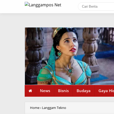
News
Bisnis
Budaya
Gaya Hi
Home
› Langgam Tekno