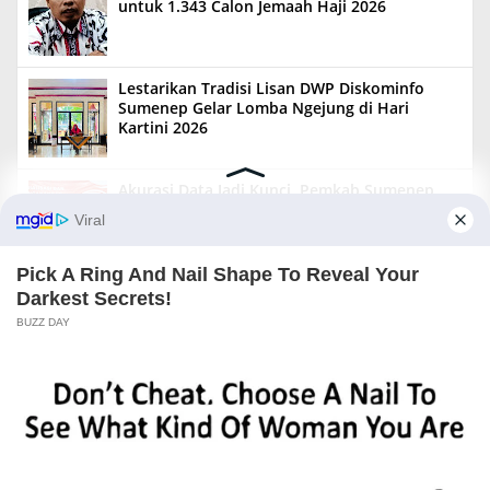
untuk 1.343 Calon Jemaah Haji 2026
Lestarikan Tradisi Lisan DWP Diskominfo
Sumenep Gelar Lomba Ngejung di Hari
Kartini 2026
Akurasi Data Jadi Kunci, Pemkab Sumenep
Luncurkan Program Desa Cantik 2026
+ Indeks Berita
Slider
Redaksi
Tentang Kami
Sitemap
Beriklan
Info Iklan
Copyright ©
2026 Langgampos Net |
Langgampos Net