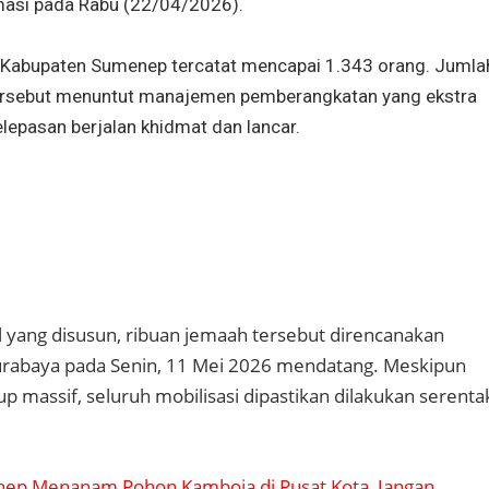
rmasi pada Rabu (22/04/2026).
ji Kabupaten Sumenep tercatat mencapai 1.343 orang. Jumla
ersebut menuntut manajemen pemberangkatan yang ekstra
pelepasan berjalan khidmat dan lancar.
 yang disusun, ribuan jemaah tersebut direncanakan
urabaya pada Senin, 11 Mei 2026 mendatang. Meskipun
p massif, seluruh mobilisasi dipastikan dilakukan serenta
ep Menanam Pohon Kamboja di Pusat Kota, Jangan