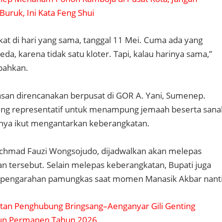
Buruk, Ini Kata Feng Shui
t di hari yang sama, tanggal 11 Mei. Cuma ada yang
da, karena tidak satu kloter. Tapi, kalau harinya sama,”
bahkan.
asan direncanakan berpusat di GOR A. Yani, Sumenep.
 paling representatif untuk menampung jemaah beserta sana
anya ikut mengantarkan keberangkatan.
chmad Fauzi Wongsojudo, dijadwalkan akan melepas
 tersebut. Selain melepas keberangkatan, Bupati juga
pengarahan pamungkas saat momen Manasik Akbar nanti
tan Penghubung Bringsang–Aenganyar Gili Genting
gun Permanen Tahun 2026