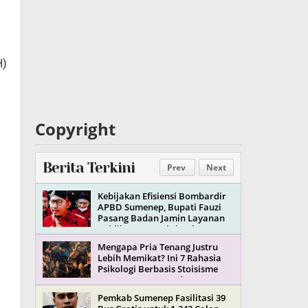
H)
Copyright
Berita Terkini
Prev
Next
Kebijakan Efisiensi Bombardir
APBD Sumenep, Bupati Fauzi
Pasang Badan Jamin Layanan
Publik Tetap Maksimal
Mengapa Pria Tenang Justru
Lebih Memikat? Ini 7 Rahasia
Psikologi Berbasis Stoisisme
yang Jarang Terungkap
Pemkab Sumenep Fasilitasi 39