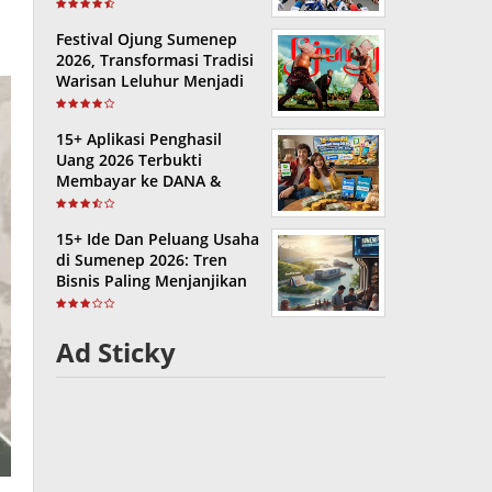
Naik Hingga Akhir 2026
Festival Ojung Sumenep
2026, Transformasi Tradisi
Warisan Leluhur Menjadi
Ikon Wisata dan Ekonomi
Kreatif
15+ Aplikasi Penghasil
Uang 2026 Terbukti
Membayar ke DANA &
GoPay: Tanpa Modal dan
Cepat Cair!
15+ Ide Dan Peluang Usaha
di Sumenep 2026: Tren
Bisnis Paling Menjanjikan
di Kota Keris
Ad Sticky