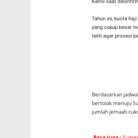
Kamil saat dikonfi
Tahun ini, kuota ha
yang cukup besar t
teliti agar prosesi 
Berdasarkan jadwal
bertolak menuju S
jumlah jemaah cuku
Baca Juga :
Sumen