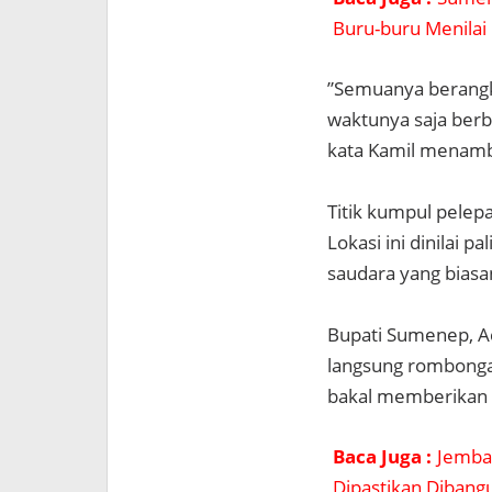
Buru-buru Menilai 
”Semuanya berangka
waktunya saja berbe
kata Kamil menam
Titik kumpul pelep
Lokasi ini dinilai
saudara yang bias
Bupati Sumenep, A
langsung rombongan
bakal memberikan 
Baca Juga :
Jemba
Dipastikan Diban