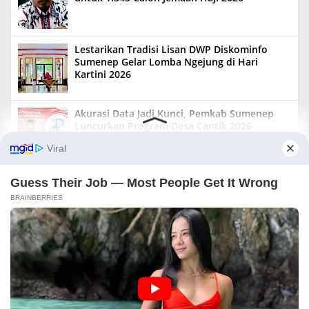
Lestarikan Tradisi Lisan DWP Diskominfo
Sumenep Gelar Lomba Ngejung di Hari
Kartini 2026
Akurasi Data Jadi Kunci, Pemkab Sumenep
Luncurkan Program Desa Cantik 2026
+ Indeks Berita
Slider
Redaksi
Tentang Kami
Sitemap
Beriklan
Info Iklan
Copyright ©
2026 Langgampos Net |
Langgampos Net