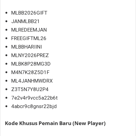
MLBB2026GIFT
JANMLBB21
MLREDEEMJAN
FREEGIFTML26
MLBBHARIINI
MLNY2026PREZ
MLBK8P28MG3D
M4N7K28Z5D1F
ML4JANHMWDRX
Z3T5N7Y8U2P4
7e2v4r9vcc5a22b6t
4abcr9c8gnsr22bjd
Kode Khusus Pemain Baru (New Player)