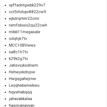
vpffadntgwbk229v7
cct5rhdvpv8822cw9
ejkdrqrhnr22cmr
remfsbxsx2qu22cwh
mlbb11megasale
odqhjk7tv
MCC10BViews
sa8c1h7tv
k29k2g7tv
Jahsvsjksdnwm
Hshwjskdnjsw
Hwgqgahejrnw
Lwjqhebwnwkwu
hqywhabqqq
jahavabkalaa
hagqvanayyan